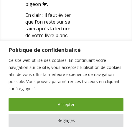
pigeon 🐦.
En clair : il faut éviter
que l’on reste sur sa
faim après la lecture
de votre livre blanc.
Vous devez donner des
Politique de confidentialité
informations
suffisamment
Ce site web utilise des cookies. En continuant votre
précises et
navigation sur ce site, vous acceptez l’utilisation de cookies
intéressantes
pour
afin de vous offrir la meilleure expérience de navigation
votre cible. Autrement
possible. Vous pouvez paramétrer ces traceurs en cliquant
dit : pas le style
sur "réglages".
d’informations que l’on
trouve facilement en
Accepter
quelques clics sur
Internet.
Réglages
Il en va aussi de votre
réputation : vouloir